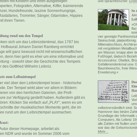
milien mit Kindern und ihren ausgiebigen
und Sprachforscher.
Großa
perten, Fotografen, Alternative, Kiffer, trainierende
So 
nzer, Hundefreunde, laszive Sonnenhungrige,
Arc
astafaries, Trommler, Sänger, Gitarristen, Hippies
Lei
it ihren Tieren.
»Of
fla
ion
altung rund um den Tempel
vier geneigte Pantheonstu
Steinschnitt, plattenförmi
nken sich um das Leibnizdenkmal, das 1787 bis
Mittenabschluss, Architrav 
 Hofbaurat Johann Daniel Ramberg errichtet
mit vergoldeten Metallbuch
 will ganz bewusst nicht mit wissenschaftlichen
am Wasser, knapp aber de
en, denn hier geht es eher um eine informative und
Fußhügel, dadurch Bezieh
Accessoires: Obelisk, Brü
itung - sowohl über die Geschichte des Tempels
Gefallenendenkmal usw. G
r des Gottfried Wilhelm Leibniz.
Baumbewuchs, freie Wiese,
Erweiterung.«
asts zum Leibniztempel
Das
r viel über den Leibniztempel lesen - historische
Ein
. Der Tempel wirkt aber vor allem in Bildern:
Han
ieren von den herrlichen Galerien, die Profi-
Lei
re zur Verfügung gestellt haben. Außerdem gibt es
Vorl
hören: Klicken Sie einfach auf „PLAY“, wenn es um
uns
tschnitte der musikalischen Momente geht, die im
selbstverständlich sind. So
Hannover das binäre Zahl
re rund um den Leibniztempel ausmachen.
Grundlage der Informatik u
Computers. Als Leibniz 16
dcast:
alle Zahlen mit Nullen und 
war das die Geburtsstund
Autor dieser Homepage, arbeitet als
Mehr...
r den NDR und wurde im Sommer 2006 vom