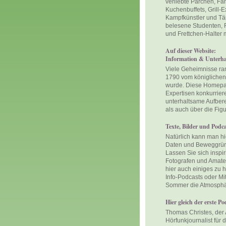
verliebte Pärchen, Fa
Kuchenbuffets, Grill-Ex
Kampfkünstler und Tä
belesene Studenten, R
und Frettchen-Halter m
Auf dieser Website:
Information & Unterh
Viele Geheimnisse ra
1790 vom königlichen
wurde. Diese Homepage
Expertisen konkurrier
unterhaltsame Aufbere
als auch über die Figu
Texte, Bilder und Podc
Natürlich kann man hie
Daten und Beweggründe
Lassen Sie sich inspir
Fotografen und Amateu
hier auch einiges zu 
Info-Podcasts oder Mi
Sommer die Atmosphä
Hier gleich der erste Po
Thomas Christes, der 
Hörfunkjournalist fü