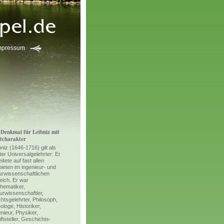
mpressum
 Denkmal für Leibniz mit
tcharakter
bniz (1646-1716) gilt als
zter Universalgelehrter: Er
itete auf fast allen
ieten im ingenieur- und
urwissenschaftlichen
eich. Er war
hematiker,
urwissenschaftler,
htsgelehrter, Philosoph,
ologe, Historiker,
enieur, Physiker,
iftsteller, Geschichts-