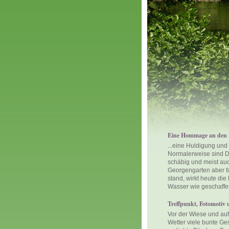
Eine Hommage an den L
...eine Huldigung und
Normalerweise sind De
schäbig und meist auc
Georgengarten aber fa
stand, wirkt heute die
Wasser wie geschaffe
Treffpunkt, Fotomotiv
Vor der Wiese und auf
Wetter viele bunte Ges