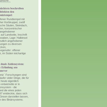
nsicht...
nüchtern beschreiben
htiekten den
bniztempel:
fener Rundtempel mit
cher Korbkuppel, zwölf
ische Säulen, Steindach,
fen, konzentrischer
g angehobener
auf Landseite, Inschrift
staben, Lage: Halbinsel
utlich angehobener
ungen zu diversen
cken,
egenufer: offener
 im Süden teichartige
 duale Zahlensystem:
e Erfindung aus
nover
bniz´ Forschungen sind
äufer vieler Dinge, die für
 heute eigentlich
 entwickelte er in
ensystem - die
nd die eines jeden
97 entdeckte, dass sich
Einsen darstellen lassen,
e des Binärsystems.