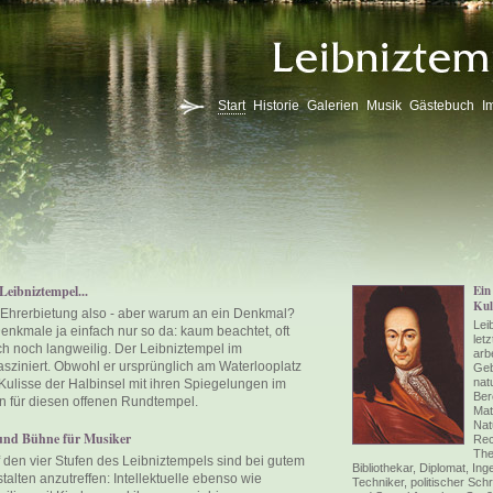
Start
Historie
Galerien
Musik
Gästebuch
I
eibniztempel...
Ein
Kul
 Ehrerbietung also - aber warum an ein Denkmal?
Lei
nkmale ja einfach nur so da: kaum beachtet, oft
let
h noch langweilig. Der Leibniztempel im
arbe
sziniert. Obwohl er ursprünglich am Waterlooplatz
Geb
nat
 Kulisse der Halbinsel mit ihren Spiegelungen im
Ber
n für diesen offenen Rundtempel.
Mat
Nat
 und Bühne für Musiker
Rec
The
 den vier Stufen des Leibniztempels sind bei gutem
Bibliothekar, Diplomat, Ing
talten anzutreffen: Intellektuelle ebenso wie
Techniker, politischer Schr